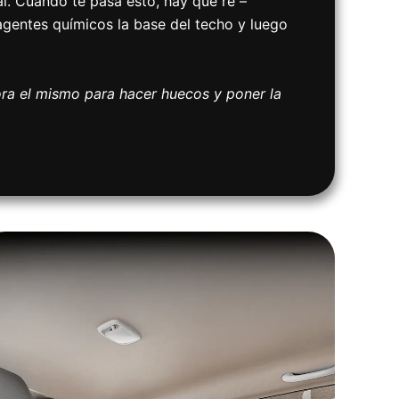
al. Cuando te pasa esto, hay que re –
 agentes químicos la base del techo y luego
ora el mismo para hacer huecos y poner la