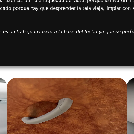
s razones, por la antigüedad del auto, porque le lavaron m
licado porque hay que desprender la tela vieja, limpiar con
es un trabajo invasivo a la base del techo ya que se perf